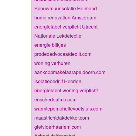
Spouwmuurisolatie Helmond
home renovation Amsterdam
energielabel verplicht Utrecht
Nationale Lekdetectie
energie blikjes
prodeoadvocaatdebilt.com
woning verhuren
aankoopmakelaarapeldoorn.com
Isolatiebedrijf Heerlen
energielabel woning verplicht
enschedeairco.com
warmtepomphellevoetsluis.com
maastrichtdakdekker.com
gietvloerhaarlem.com
Asbest dakbeschot