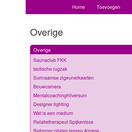
Home
Toevoegen
Overige
Overige
Saunaclub FKK
tactische rugzak
Surinaamse zigeunerkaarten
Bouwcamera
Mentalcoachinghilversum
Designer lighting
Wat is een medium
Relatietherapeut Spijkenisse
Reformer pilates lessen Almere